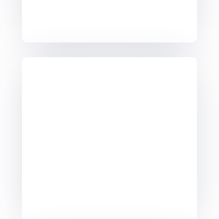
10h15-11h pour les
2021
11h15-12h pour les
2022-2023
U6
Nés entre le 1er janvier 2022 et le
30 juin 2022 et en 2021
14h le mercredi
10h30 le samedi