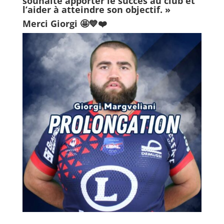
souhaite apporter le succès au club et
l’aider à atteindre son objectif. »
Merci Giorgi
🤩💙❤️